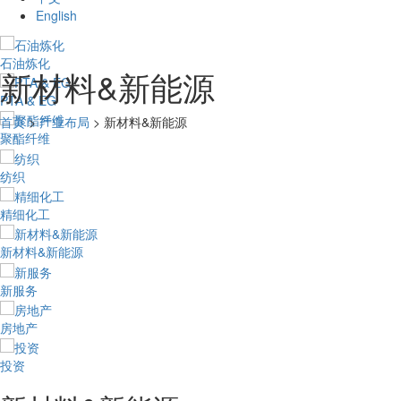
English
石油炼化
新材料&新能源
PTA & EG
首页
>
产业布局
> 新材料&新能源
聚酯纤维
纺织
精细化工
新材料&新能源
新服务
房地产
投资