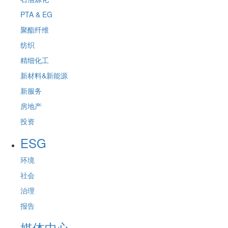
PTA & EG
聚酯纤维
纺织
精细化工
新材料&新能源
新服务
房地产
投资
ESG
环境
社会
治理
报告
媒体中心