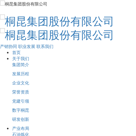
产销协同
职业发展
联系我们
首页
关于我们
集团简介
发展历程
企业文化
荣誉资质
党建引领
数字桐昆
研发创新
产业布局
石油炼化