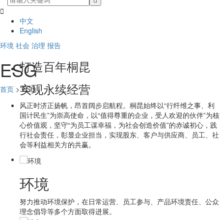

中文
English
环境
社会
治理
报告
ESG
打造百年桐昆
实现永续经营
首页
> ESG
风正时济正扬帆，昂首阔步启航程。桐昆始终以“行纤维之事、利
国计民生”为崇高使命，以“值得尊重的企业，受人欢迎的伙伴”为核
心价值观，坚守“为员工谋幸福，为社会创造价值”的赤诚初心，践
行社会责任，彰显企业担当，实现股东、客户与供应商、员工、社
会等利益相关方的共赢。
环境
努力推动环境保护，在日常运营、员工参与、产品环境责任、公众
理念倡导等多个方面取得进展。