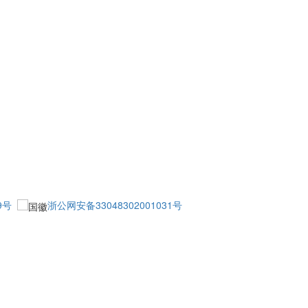
9号
浙公网安备33048302001031号