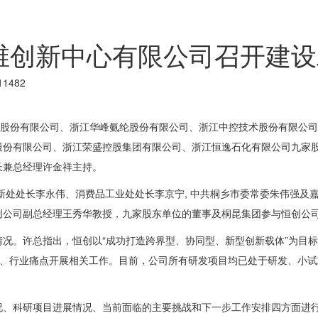
维创新中心有限公司召开建设
1482
团股份有限公司、浙江华峰氨纶股份有限公司、浙江中控技术股份有限公
股份有限公司、浙江荣盛控股集团有限公司、浙江恒逸石化有限公司九家
长兼总经理许金祥主持。
新处处长李永伟、消费品工业处处长李京宁, 中共桐乡市委常委朱伟强及
创公司副总经理王秀华教授，九家股东单位的董事及桐昆集团参与恒创公
况。许总指出，恒创以“成功打造跨界型、协同型、新型创新载体”为目标，
需求、行业痛点开展相关工作。目前，公司所有研发项目均已处于研发、小试
况、科研项目进展情况、当前面临的主要挑战和下一步工作安排四方面进